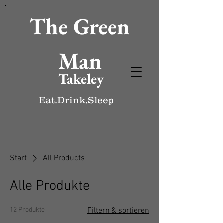
The Green
Man
Takeley
Eat.Drink.Sleep
Start
All Products
Alle Produkte
12 Produkte
Filtern & sortieren