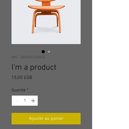
SKU : 36523641234523
I'm a product
Prix
15,00 £GB
Quantité
*
Ajouter au panier